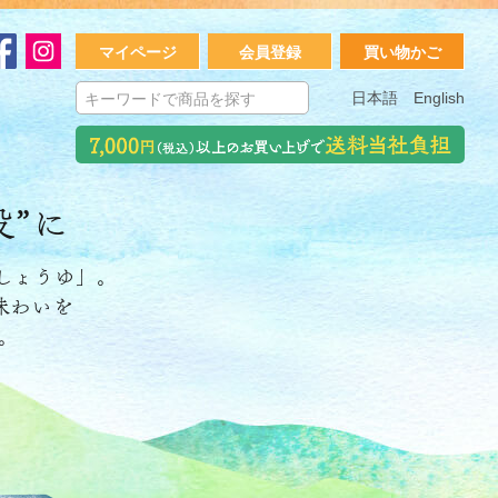
マイページ
会員登録
買い物かご
日本語
English
役”に
しょうゆ」。
味わいを
。