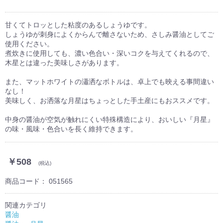
甘くてトロッとした粘度のあるしょうゆです。
しょうゆが刺身によくからんで離さないため、さしみ醤油としてご
使用ください。
煮炊きに使用しても、濃い色合い・深いコクを与えてくれるので、
木星とは違った美味しさがあります。
また、マットホワイトの瀟洒なボトルは、卓上でも映える事間違い
なし！
美味しく、お洒落な月星はちょっとした手土産にもおススメです。
中身の醤油が空気が触れにくい特殊構造により、おいしい『月星』
の味・風味・色合いを長く維持できます。
￥508
(税込)
商品コード：
051565
関連カテゴリ
醤油