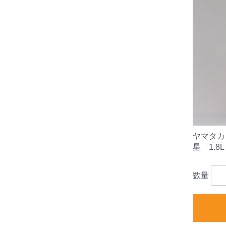
ヤマタカ
星 1.8L
数量