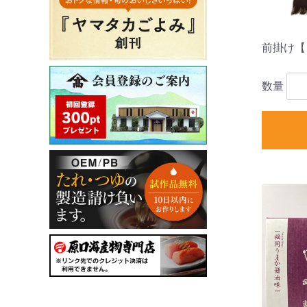
前掛け【
数量