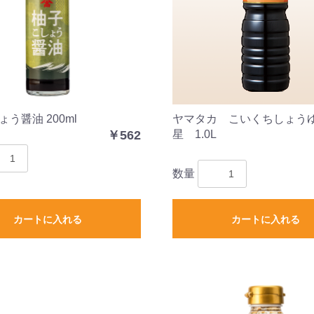
お買い物を続ける
カートへ進む
う醤油 200ml
ヤマタカ こいくちしょう
￥562
星 1.0L
数量
カートに入れる
カートに入れる