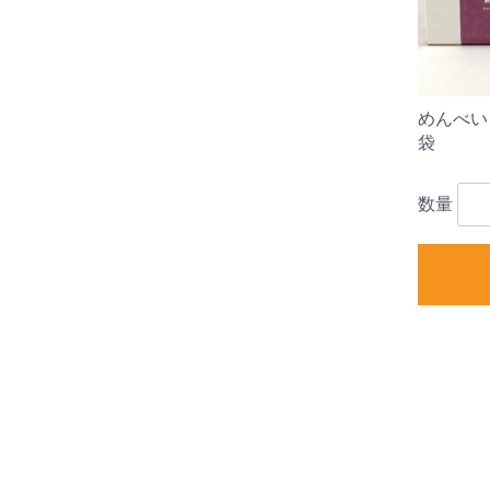
めんべい
袋
数量